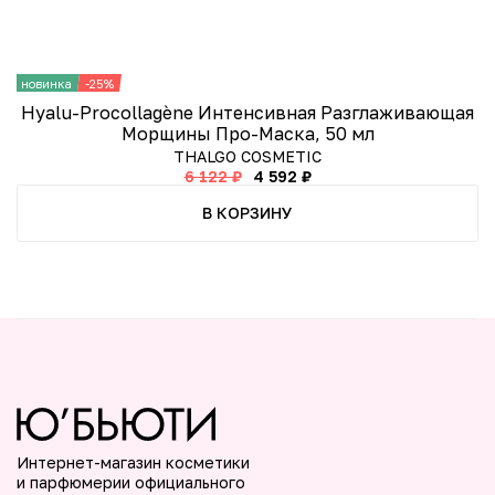
новинка
-25%
-
Hyalu-Procollagène Интенсивная Разглаживающая
В
Морщины Про-Маска, 50 мл
THALGO COSMETIC
6 122 ₽
4 592 ₽
В КОРЗИНУ
Интернет-магазин косметики
и парфюмерии официального