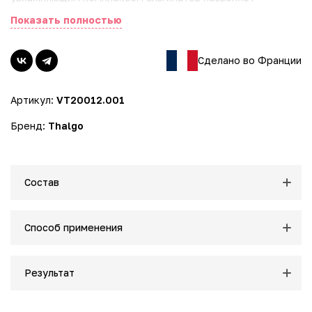
обеспечить оптимальное увлажнение кожи на протяжении
Показать полностью
всего дня. Увлажняет 24 часа - Освежает. 92%
натуральных ингредиентов. АКТИВНЫЕ ИНГРЕДИЕНТЫ:
Вода морских источников Sève Bleue. Богата марганцем,
Сделано во Франции
восстанавливает защитный барьер, водный баланс,
активизирует водный обмен в коже. Микронизированные
Артикул:
VT20012.001
Морские Водоросли (Фильтрат). Оживляет и укрепляет
кожу, снабжая ее 14 минералами и микроэлементами,
Бренд:
Thalgo
которые необходимы для ее нормальной работы.
Альгинатная сеть из 4 увлажняющих молекул.
Обеспечивает эффект 24-часового увлажнения:
мгновенное и долгосрочное высвобождение молекул.
Состав
Способ применения
Результат