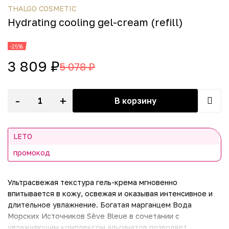
THALGO COSMETIC
Hydrating cooling gel-cream (refill)
-25%
3 809 ₽
5 078 ₽
-
+
В корзину
LETO
промокод
Ультрасвежая текстура гель-крема мгновенно
впитывается в кожу, освежая и оказывая интенсивное и
длительное увлажнение. Богатая марганцем Вода
Морских Источников Sève Bleue в сочетании с
увлажняющим комплексом альгинатов позволяет