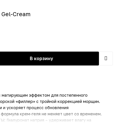
g Gel-Cream
В корзину
с матирующим эффектом для постепенного
Морской «филлер» с тройной коррекцией морщин.
и и ускоряет процесс обновления
формула крем-геля не меняет цвет со временем.
Гиалуронат натрия – удерживает влагу на
луронат натрия «Супер гиалуроновая кислота» –