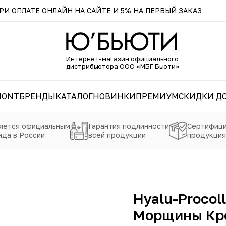
И ОПЛАТЕ ОНЛАЙН НА САЙТЕ И 5% НА ПЕРВЫЙ ЗАКАЗ
Интернет-магазин официального
дистрибьютора ООО «МБГ Бьюти»
MONT
БРЕНДЫ
КАТАЛОГ
НОВИНКИ
ПРЕМИУМ
СКИДКИ ДО
яется официальным
Гарантия подлинности
Сертифици
да в России
всей продукции
продукция
Hyalu-Proco
Морщины Кре