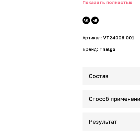
Показать полностью
обеспечивает долговрем
собственной гиалуроново
разглаживая морщины. Ни
проколлаген (гликопроте
коллагена I, III и IV тип
Артикул:
VT24006.001
растительных активных и
Бренд:
Thalgo
Состав
Способ применен
Результат