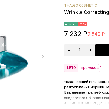
THALGO COSMETIC
Wrinkle Correctin
новинка
-25%
7 232 ₽
9 642 ₽
-
+
LETO
промокод
Увлажняющий гель-крем 
разглаживания морщин. 
Выравнивает рельеф кож
эпидермиса.Обновленная 
АКТИВНЫЕ ИНГРЕДИЕНТЫ: 
поверхности. Ацетил гиа