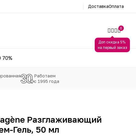
Доставка
Оплата
0
Доп скидка 5%
на первый заказ
 70%
рованная
Работаем
с 1995 года
llagène Разглаживающий
м-Гель, 50 мл