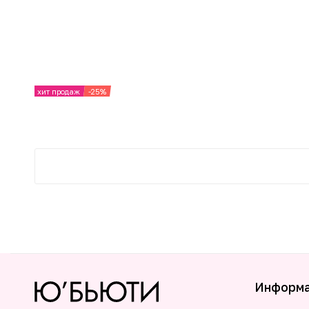
хит продаж
-25%
Информ