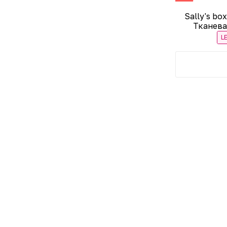
Sally's b
Тканева
L