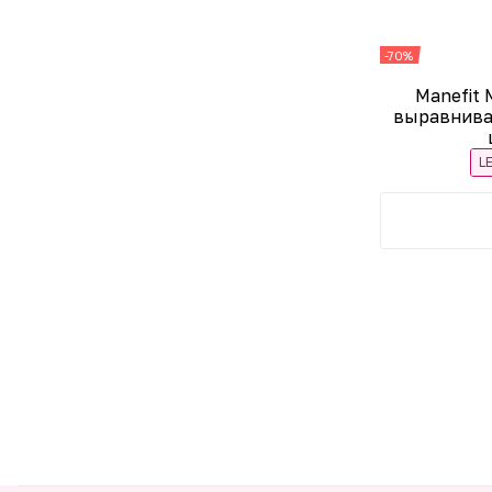
-70%
Manefit 
выравнива
L