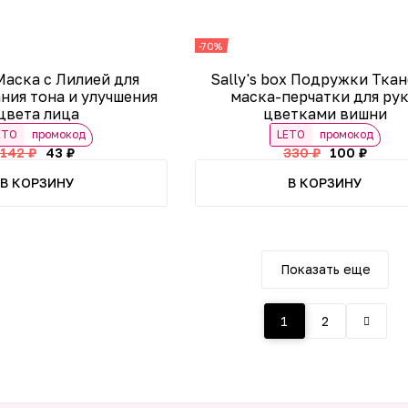
-70%
Маска с Лилией для
Sally's box Подружки Тка
ния тона и улучшения
маска-перчатки для рук
цвета лица
цветками вишни
ETO
промокод
LETO
промокод
142 ₽
43 ₽
330 ₽
100 ₽
В КОРЗИНУ
В КОРЗИНУ
Показать еще
1
2