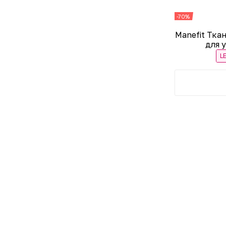
-70%
Manefit Тка
для 
L