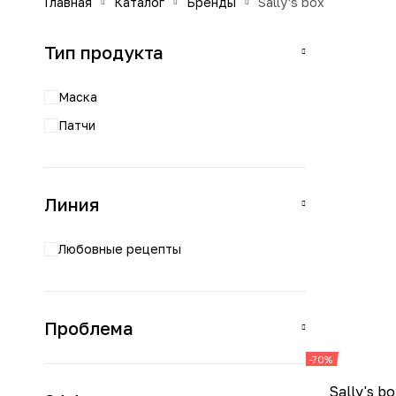
главная
каталог
бренды
sally's box
Тип продукта
Маска
Патчи
Линия
Любовные рецепты
Проблема
-70%
Sally's b