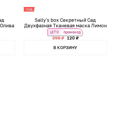
-70%
ад
Sally's box Секретный Сад
 Олива
Двухфазная Тканевая маска Лимон
LETO
промокод
398 ₽
120 ₽
В КОРЗИНУ