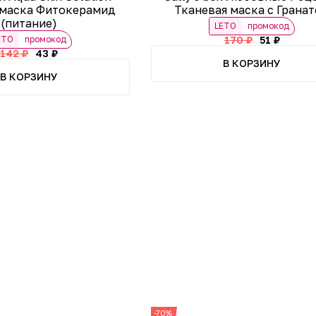
 маска Фитокерамид
Тканевая маска с Грана
(питание)
LETO
промокод
ETO
промокод
170 ₽
51 ₽
142 ₽
43 ₽
В КОРЗИНУ
В КОРЗИНУ
-70%