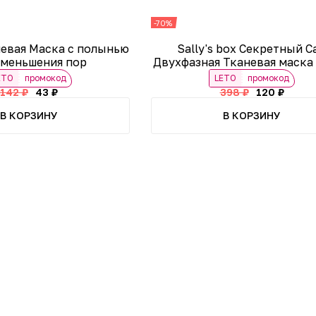
-70%
невая Маска с полынью
Sally's box Секретный С
уменьшения пор
Двухфазная Тканевая маска
ETO
промокод
LETO
промокод
142 ₽
43 ₽
398 ₽
120 ₽
В КОРЗИНУ
В КОРЗИНУ