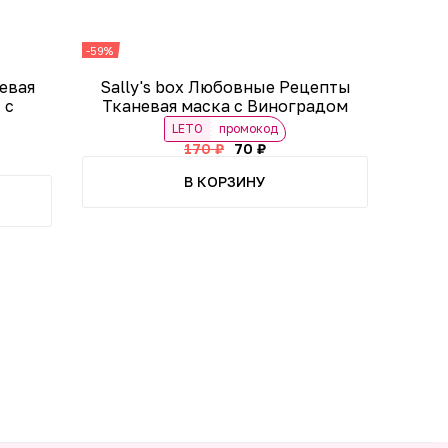
-59%
невая
Sally's box Любовные Рецепты
 с
Тканевая маска c Виноградом
LETO
промокод
170 ₽
70 ₽
В КОРЗИНУ