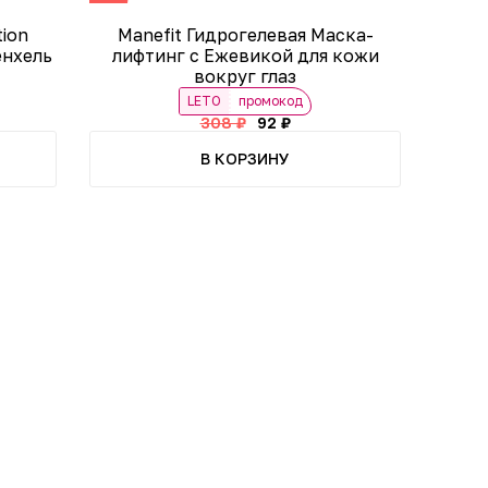
tion
Manefit Гидрогелевая Маска-
енхель
лифтинг с Ежевикой для кожи
вокруг глаз
LETO
промокод
308 ₽
92 ₽
В КОРЗИНУ