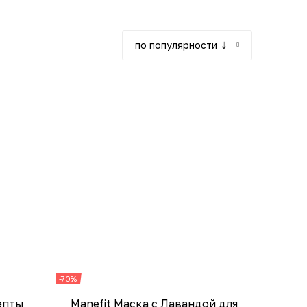
по популярности ⇓
-70%
епты
Manefit Маска с Лавандой для