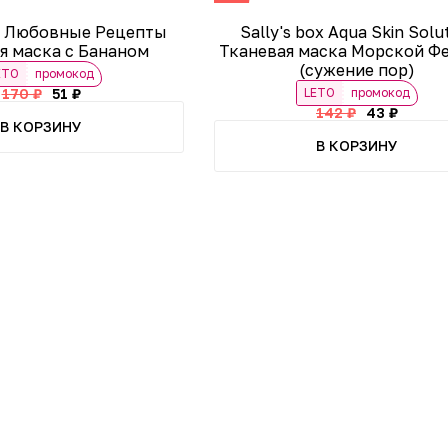
ox Любовные Рецепты
Sally's box Aqua Skin Solu
я маска с Бананом
Тканевая маска Морской Ф
(сужение пор)
ETO
промокод
170 ₽
51 ₽
LETO
промокод
142 ₽
43 ₽
В КОРЗИНУ
В КОРЗИНУ