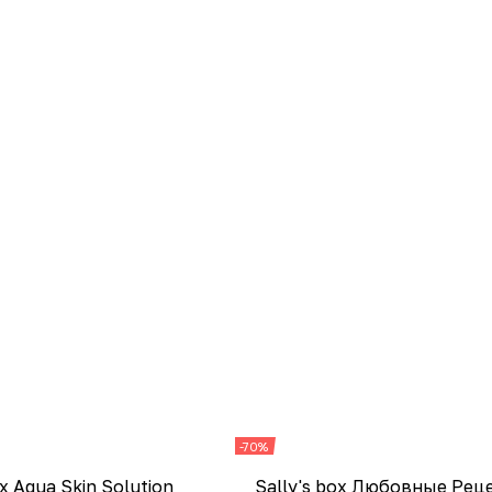
-70%
ox Aqua Skin Solution
Sally's box Любовные Рец