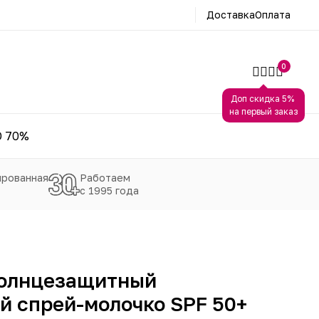
Доставка
Оплата
0
Доп скидка 5%
на первый заказ
 70%
рованная
Работаем
с 1995 года
 Солнцезащитный
 спрей-молочко SPF 50+