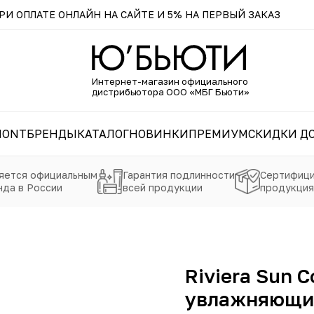
И ОПЛАТЕ ОНЛАЙН НА САЙТЕ И 5% НА ПЕРВЫЙ ЗАКАЗ
Интернет-магазин официального
дистрибьютора ООО «МБГ Бьюти»
MONT
БРЕНДЫ
КАТАЛОГ
НОВИНКИ
ПРЕМИУМ
СКИДКИ ДО
яется официальным
Гарантия подлинности
Сертифици
да в России
всей продукции
продукция
Riviera Sun
увлажняющий