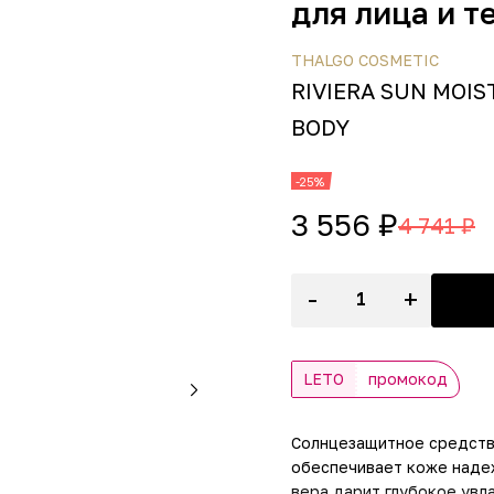
для лица и те
THALGO COSMETIC
RIVIERA SUN MOIS
BODY
-25%
3 556 ₽
4 741 ₽
-
+
LETO
промокод
Солнцезащитное средство
обеспечивает коже наде
вера дарит глубокое увл