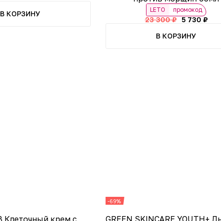
LETO
промокод
В КОРЗИНУ
23 300 ₽
5 730 ₽
В КОРЗИНУ
-69%
 Клеточный крем с
GREEN SKINCARE YOUTH+ Д