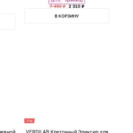
LETO
промокод
7 450 ₽
2 310 ₽
В КОРЗИНУ
-77%
невной
VERDILAB Клеточный Эликсир для