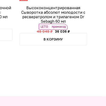
очной
Высококонцентрированная
с
Сыворотка абсолют молодости с
0 мл
ресвератролом и трилагеном Dr
Sebagh 60 мл
LETO
промокод
48 048 ₽
36 036 ₽
В КОРЗИНУ