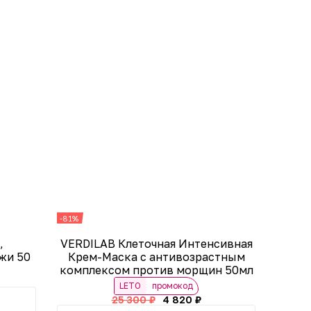
-81%
,
VERDILAB Клеточная Интенсивная
жи 50
Крем-Маска с антивозрастным
комплексом против морщин 50мл
LETO
промокод
25 300 ₽
4 820 ₽