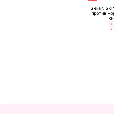
GREEN SKI
против мо
ки
L
5 