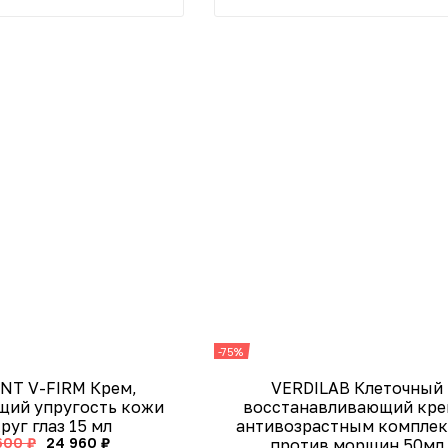
-75%
NT V-FIRM Крем,
VERDILAB Клеточный
ий упругость кожи
восстанавливающий кре
руг глаз 15 мл
антивозрастным компле
600 ₽
24 960 ₽
против морщин 50мл