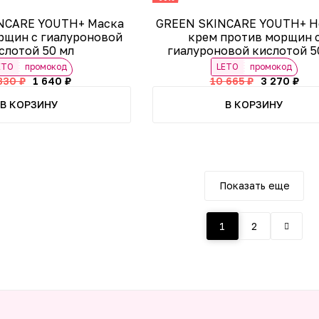
NCARE YOUTH+ Маска
GREEN SKINCARE YOUTH+ Н
рщин с гиалуроновой
крем против морщин 
слотой 50 мл
гиалуроновой кислотой 5
ETO
промокод
LETO
промокод
330 ₽
1 640 ₽
10 665 ₽
3 270 ₽
В КОРЗИНУ
В КОРЗИНУ
Показать еще
1
2