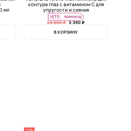
с
контура глаз с витамином С для
0 мл
упругости и сияния
LETO
промокод
14 600 ₽
3 390 ₽
В КОРЗИНУ
-25%