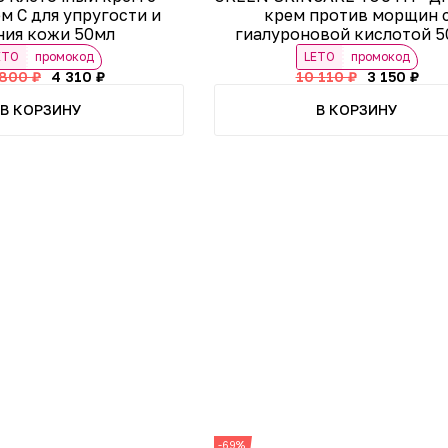
м С для упругости и
крем против морщин 
ния кожи 50мл
гиалуроновой кислотой 5
ETO
промокод
LETO
промокод
 800 ₽
4 310 ₽
10 110 ₽
3 150 ₽
В КОРЗИНУ
В КОРЗИНУ
-69%