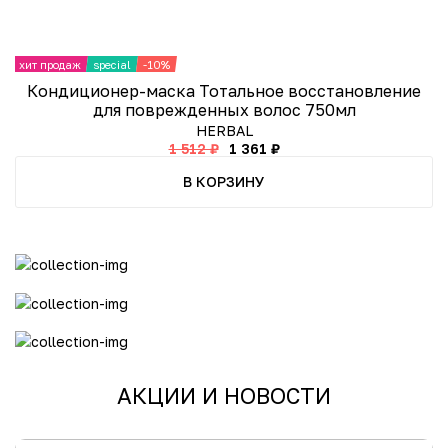
хит продаж
special
-10%
в
Кондиционер-маска Тотальное восстановление
для поврежденных волос 750мл
HERBAL
1 512 ₽
1 361 ₽
В КОРЗИНУ
АКЦИИ И НОВОСТИ