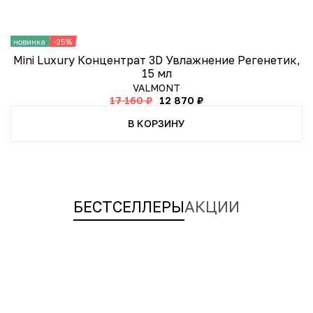
новинка
-25%
н
Mini Luxury Концентрат 3D Увлажнение Регенетик,
15 мл
VALMONT
17 160 ₽
12 870 ₽
В КОРЗИНУ
БЕСТСЕЛЛЕРЫ
АКЦИИ