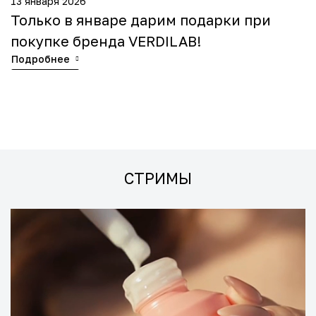
13 января 2026
1
Только в январе дарим подарки при
Т
покупке бренда VERDILAB!
U
Подробнее
П
СТРИМЫ