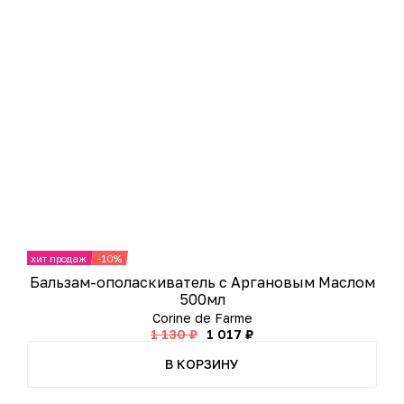
хит продаж
-10%
хит 
Бальзам-ополаскиватель с Аргановым Маслом
500мл
Corine de Farme
1 130 ₽
1 017 ₽
В КОРЗИНУ