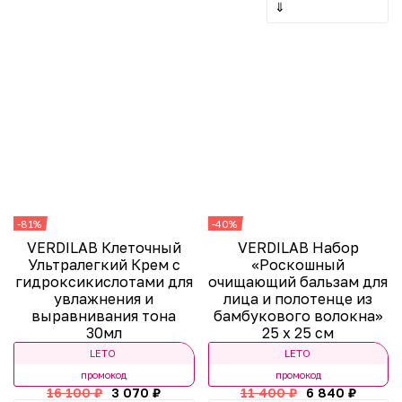
⇓
-81%
-40%
VERDILAB Клеточный
VERDILAB Набор
Ультралегкий Крем с
«Роскошный
гидроксикислотами для
очищающий бальзам для
увлажнения и
лица и полотенце из
выравнивания тона
бамбукового волокна»
30мл
25 x 25 см
LETO
LETO
промокод
промокод
16 100 ₽
3 070 ₽
11 400 ₽
6 840 ₽