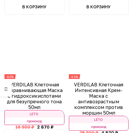
В КОРЗИНУ
В КОРЗИНУ
-83%
-81%
VERDILAB Клеточная
VERDILAB Клеточная
Выравнивающая Маска
Интенсивная Крем-
с гидроксикислотами
Маска с
для безупречного тона
антивозрастным
50мл
комплексом против
морщин 50мл
LETO
LETO
промокод
16 900 ₽
2 870 ₽
промокод
25 300 ₽
4 820 ₽