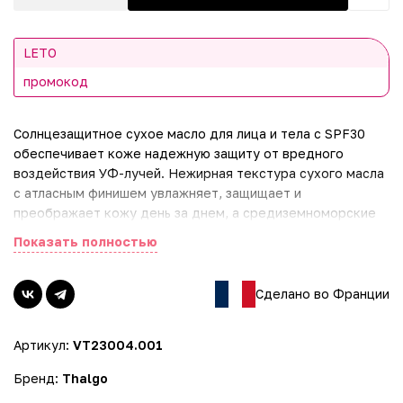
LETO
промокод
Солнцезащитное сухое масло для лица и тела с SPF30
обеспечивает коже надежную защиту от вредного
воздействия УФ-лучей. Нежирная текстура сухого масла
с атласным финишем увлажняет, защищает и
преображает кожу день за днем, а средиземноморские
водоросли с каротиноидами в составе средства
Показать полностью
усиливают антивозрастное действие. Защищайте кожу
лица и тела и наслаждайтесь благоухающим солнечным
цветочным ароматом монои.
Сделано во Франции
Дополнительное преимущество продукта: можно также
использовать для волос.
Артикул:
VT23004.001
Комплекс чистых органических фильтров нового
поколения
Бренд:
Thalgo
Защитное действие