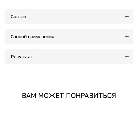
Средиземноморские водоросли, усиленные
каротиноидами
Антивозрастное действие
Состав
Комплекс смягчающих компонентов из растений
Увлажняющее и улучшающее состояние кожи действие
Способ применения
Результат
ВАМ МОЖЕТ ПОНРАВИТЬСЯ