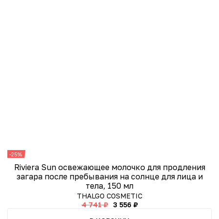
-25%
н
Riviera Sun освежающее молочко для продления
загара после пребывания на солнце для лица и
тела, 150 мл
THALGO COSMETIC
4 741 ₽
3 556 ₽