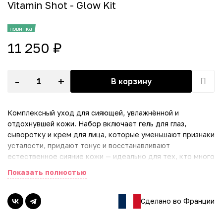
Vitamin Shot - Glow Kit
новинка
11 250 ₽
-
+
В корзину
Комплексный уход для сияющей, увлажнённой и
отдохнувшей кожи. Набор включает гель для глаз,
сыворотку и крем для лица, которые уменьшают признаки
усталости, придают тонус и восстанавливают
естественное сияние кожи — идеально для тех, кто много
времени проводит за компьютером.
Показать полностью
Состав набора:
• Гель для глаз против признаков усталости, 15 мл – лёгкий
Сделано во Франции
гель с розовой водой и гиалуроновой кислотой
уменьшает отёки, тёмные круги и мелкие морщины,