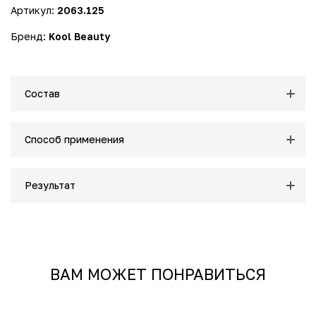
Артикул:
2063.125
мгновенно освежает взгляд.
• Сыворотка-бустер 8 витаминов, 30 мл – сыворотка с
Бренд:
Kool Beauty
экстрактом апельсина, комплексом 8 витаминов,
гиалуроновой кислотой и AHA увлажняет, разглаживает и
выравнивает тон кожи.
• Увлажняющий крем для сияния кожи с гиалуроновой
Состав
кислотой, 50 мл – крем с гиалуроновой кислотой высокой
молекулярной массы и DSH CN наполняет кожу влагой,
выравнивает тон и придаёт сияние. Не использовать
Способ применения
вокруг глаз.
Результат
Эффект:
Сияющая, увлажнённая и упругая кожа, уменьшение
признаков усталости, выравнивание тона и
восстановление естественного сияния.
ВАМ МОЖЕТ ПОНРАВИТЬСЯ