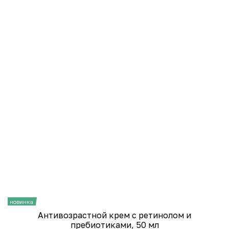
новинка
н
Антивозрастной крем с ретинолом и
пребиотиками, 50 мл