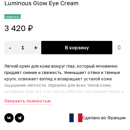
Luminous Glow Eye Cream
новинка
3 420 ₽
-
+
В корзину
Лёгкий крем для кожи вокруг глаз, который мгновенно
придаёт сияние и свежесть. Уменьшает отёки и тёмные
круги, освежает взгляд и возвращает усталой коже
ощущение лёгкости. Идеален для всех типов кожи,
особенно для тех, кто часто работает за компьютером и
хочет мгновенный эффект сияния вокруг глаз.
Показать полностью
Активные ингредиенты:
• Центелла азиатская – успокаивает и укрепляет кожу.
Сделано во Франции
• Календула – уменьшает отёки и раздражение.
• Экстракт жасмина – придаёт свежесть и сияние.