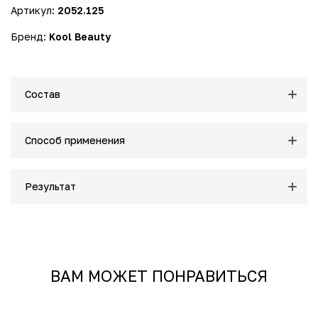
Артикул:
2052.125
Эффекты и преимущества:
Бренд:
Kool Beauty
• Снимает отёки и минимизирует тёмные круги.
• Освежает и оживляет контур глаз.
• Придаёт сияние и видимый эффект отдыха.
Состав
Результат:
На 100% кожа вокруг глаз восстанавливается.
На 100% контур глаз становится более сияющим.
Способ применения
На 89% контур глаз свежее.
На 88% контур глаз выглядит обновлённым.
Результат
На 89% уменьшение отёков.
На 86% сокращение тёмных кругов.
ВАМ МОЖЕТ ПОНРАВИТЬСЯ