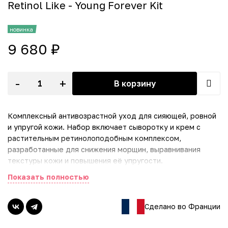
Retinol Like - Young Forever Kit
новинка
9 680 ₽
-
+
В корзину
Комплексный антивозрастной уход для сияющей, ровной
и упругой кожи. Набор включает сыворотку и крем с
растительным ретинолоподобным комплексом,
разработанные для снижения морщин, выравнивания
текстуры кожи и повышения её упругости.
Показать полностью
Состав набора:
• Антивозрастная сыворотка с ретинолом, 30 мл.
Мягкая, но эффективная формула с 1% растительного
Сделано во Франции
ретинолоподобного комплекса и пребиотиками.
Регулярное применение сокращает морщины и