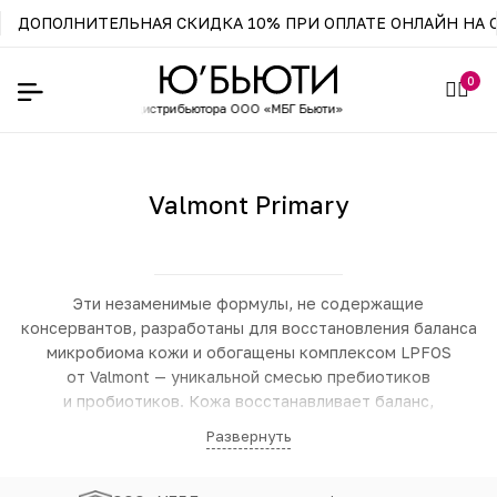
ДОПОЛНИТЕЛЬНАЯ СКИДКА 10% ПРИ ОПЛАТЕ ОНЛАЙН НА С
0
агазин официального
дистрибьютора ООО «МБГ Бьюти»
Valmont Primary
Эти незаменимые формулы, не содержащие
консервантов, разработаны для восстановления баланса
микробиома кожи и обогащены комплексом LPFOS
от Valmont — уникальной смесью пребиотиков
и пробиотиков. Кожа восстанавливает баланс,
успокаивается и готова сиять.
Развернуть