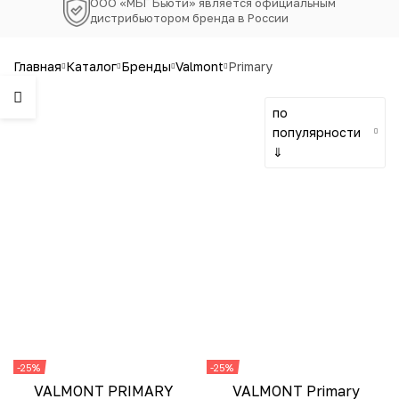
ООО «МБГ Бьюти» является официальным
дистрибьютором бренда в России
главная
каталог
бренды
valmont
primary
по
популярности
⇓
-25%
-25%
VALMONT PRIMARY
VALMONT Primary