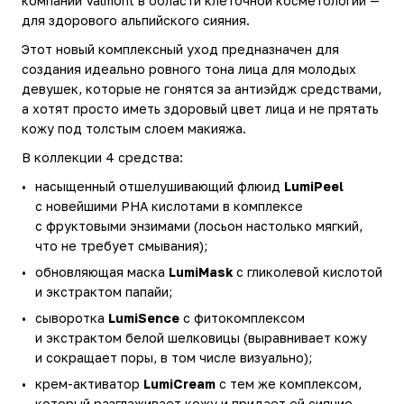
компании Valmont в области клеточной косметологии —
для здорового альпийского сияния.
Этот новый комплексный уход предназначен для
создания идеально ровного тона лица для молодых
девушек, которые не гонятся за антиэйдж средствами,
а хотят просто иметь здоровый цвет лица и не прятать
кожу под толстым слоем макияжа.
В коллекции 4 средства:
насыщенный отшелушивающий флюид
LumiPeel
с новейшими PHA кислотами в комплексе
с фруктовыми энзимами (лосьон настолько мягкий,
что не требует смывания);
обновляющая маска
LumiMask
с гликолевой кислотой
и экстрактом папайи;
сыворотка
LumiSence
с фитокомплексом
и экстрактом белой шелковицы (выравнивает кожу
и сокращает поры, в том числе визуально);
крем-активатор
LumiCream
с тем же комплексом,
который разглаживает кожу и придает ей сияние