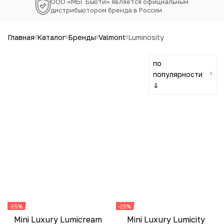
ООО «МБГ Бьюти» является официальным
дистрибьютором бренда в России
главная
каталог
бренды
valmont
luminosity
по
популярности
⇓
-25%
-25%
Mini Luxury Lumicream
Mini Luxury Lumicity