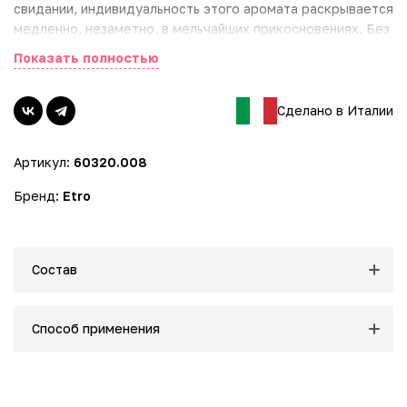
свидании, индивидуальность этого аромата раскрывается
медленно, незаметно, в мельчайших прикосновениях. Без
ложной скромности, но с соблазнительной
Показать полностью
элегантностью. Женственный и мужественный, мягкий и
обволакивающий, чувственный и утонченный –
неповторимый.
Сделано в Италии
Верхние ноты: бергамот, белый перец, жасмин
Артикул:
60320.008
Ноты сердца: ирис, роза, кардамон
Базовые ноты: кипарис, амбра, мускус
Бренд:
Etro
Состав
Способ применения