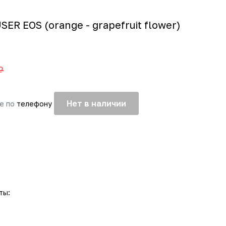
SER EOS (orange - grapefruit flower)
₽
Нет в наличии
те по
телефону
ты: