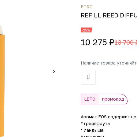
ETRO
REFILL REED DIFFU
-25%
10 275 ₽
13 700 
Наличие товара уточняй
LETO
промокод
Аромат EOS содержит но
* грейпфрута
* ландыша
* магнолии