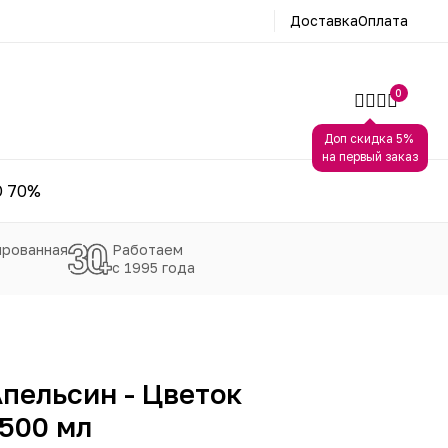
Доставка
Оплата
0
Доп скидка 5%
на первый заказ
 70%
рованная
Работаем
с 1995 года
пельсин - Цветок
500 мл