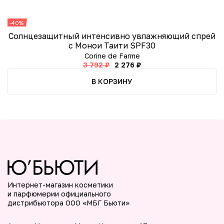
эластичными, приобретут жизненную силу и здоровый
вид. Ежедневное использование шампуня поможет
-40%
-
поддерживать их в идеальном состоянии, защищая от
Cолнцезащитный интенсивно увлажняющий спрей
М
повреждений и способствуя их естественному
с Монои Таити SPF30
восстановлению.
Corine de Farme
3 792 ₽
2 276 ₽
В КОРЗИНУ
Интернет-магазин косметики
и парфюмерии официального
дистрибьютора ООО «МБГ Бьюти»