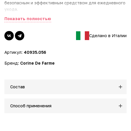
безопасным и эффективным средством для ежедневного
ухода.
Показать полностью
Основные преимущества:
- Натуральный состав: Шампунь содержит минимум
синтетических добавок, что минимизирует риск
Сделано в Италии
аллергических реакций и раздражений.
- Отсутствие вредных компонентов, таких как парабены и
Артикул:
40935.056
силиконы, делает его подходящим даже для
чувствительной кожи головы.
Бренд:
Corine De Farme
- Укрепление и жизненная сила: Формула шампуня
разработана для укрепления структуры волос, делая их
более сильными и здоровыми. Регулярное использование
способствует восстановлению жизненной силы волос,
Состав
возвращая им естественный блеск и упругость.
- Экстракт миндального масла: Обогащен натуральным
экстрактом миндального масла, который известен своими
Способ применения
питательными свойствами.
- Масло миндаля помогает вернуть волосам мягкость,
делая их более послушными и эластичными. Придает