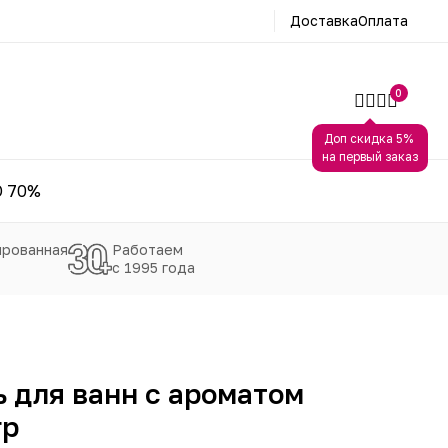
Доставка
Оплата
0
Доп скидка 5%
на первый заказ
 70%
рованная
Работаем
с 1995 года
 для ванн с ароматом
гр