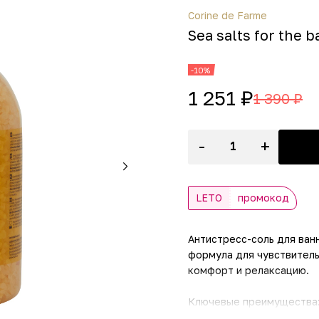
Corine de Farme
Sea salts for the b
-10%
1 251 ₽
1 390 ₽
-
+
LETO
промокод
Антистресс-соль для ван
формула для чувствитель
комфорт и релаксацию.
Ключевые преимущества
- Натуральная основа