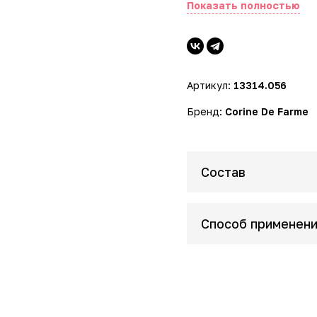
Показать полностью
- Бережный уход - форму
- Роскошный аромат - не
Артикул:
13314.056
Бренд:
Corine De Farme
Состав
Способ применен