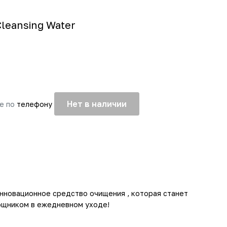
Cleansing Water
Нет в наличии
те по
телефону
инновационное средство очищения , которая станет
щником в ежедневном уходе!