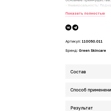
- Универсальность: Подх
чувствительную
Показать полностью
- Эффективность: Удаля
- Бережный уход: Не вы
- Натуральный состав: 
Активные компоненты:
Артикул:
110050.011
- Органическая цветочна
дарит коже свежесть и п
Бренд:
Green Skincare
- Органическая цветочна
противовоспалительным 
Состав
Способ применен
Результат