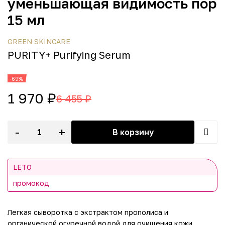
уменьшающая видимость пор
15 мл
GREEN SKINCARE
PURITY+ Purifying Serum
-69%
1 970 ₽
6 455 ₽
-
+
В корзину
LETO
промокод
Легкая сыворотка с экстрактом прополиса и
органической огуречной водой для очищения кожи.