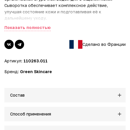
Сыворотка обеспечивает комплексное действие,
улучшая состояние кожи и подготавливая её к
дальнейшему уходу.
Показать полностью
Ключевые преимущества:
- Улучшает проникновение: усиливает действие
последующего крема
Сделано во Франции
- Очищение: эффективно устраняет несовершенства
- Сужение пор: заметно уменьшает их видимость
Артикул:
110263.011
- Натуральность: 98,9% ингредиентов натурального
происхождения
Бренд:
Green Skincare
- Высокая концентрация активных компонентов: 32,7%.
Активные компоненты:
- Экстракт прополиса - способствует очищению
Состав
- Органическая огуречная вода - освежает и увлажняет
- Салициловая кислота - отшелушивает и обновляет кожу.
Способ применения