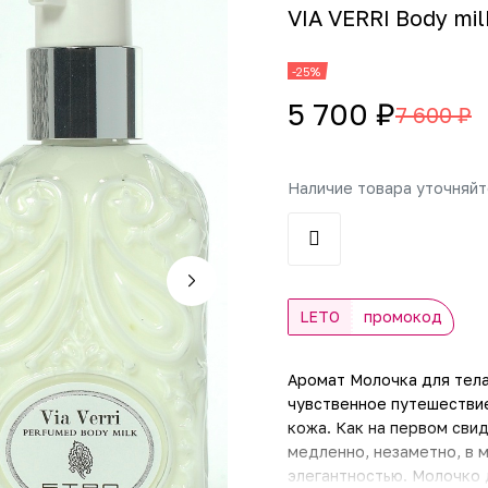
VIA VERRI Body mil
-25%
5 700 ₽
7 600 ₽
Наличие товара уточняй
LETO
промокод
Аромат Молочка для тела
чувственное путешествие
кожа. Как на первом сви
медленно, незаметно, в 
элегантностью. Молочко 