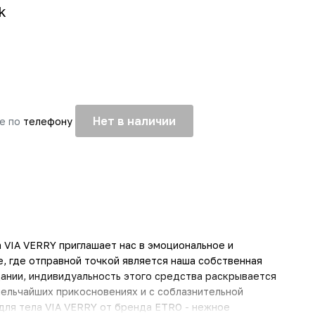
k
Нет в наличии
те по
телефону
 VIA VERRY приглашает нас в эмоциональное и
, где отправной точкой является наша собственная
дании, индивидуальность этого средства раскрывается
мельчайших прикосновениях и с соблазнительной
для тела VIA VERRY от бренда ETRO - нежное