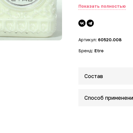
средство для увлажнения
Показать полностью
идеально мягкой, шелков
ароматом.
Артикул:
60520.008
Бренд:
Etro
Состав
Способ применен