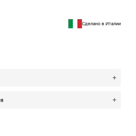
 и питания кожи. Глубоко напитывает кожу, делая ее
истой и наполняя обволакивающим и утонченным
Сделано в Италии
ия