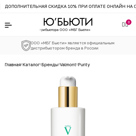
ДОПОЛНИТЕЛЬНАЯ СКИДКА 10% ПРИ ОПЛАТЕ ОНЛАЙН НА С
0
зин официального
дистрибьютора ООО «МБГ Бьюти»
ООО «МБГ Бьюти» является официальным
дистрибьютором бренда в России
главная
каталог
бренды
valmont
purity