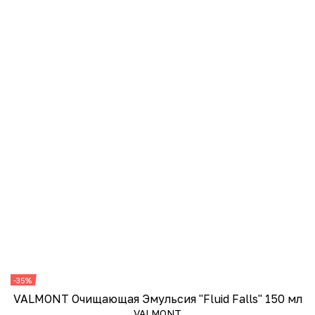
-35%
-
VALMONT Очищающая Эмульсия "Fluid Falls" 150 мл
V
VALMONT