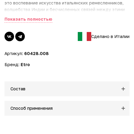
это воспевание искусства итальянских ремесленников,
волшебства Индии и бесчисленных связей между этими
двумя мирами, которые сквозь время сплелись в
Показать полностью
удивительном сказании о фантазии. Текстура Геля
мгновенно освежает кожу и интенсивно ее очищает.
Udapuir начинается с чистого и радостного объятия
Сделано в Италии
жасмина Самбак, выращенного и собранного в землях
Индии, шипучий и взрывной бергамот придает аромату
Артикул:
60428.008
бодрость и свежесть в гармонии с розовым перцем и
магнолией. В аромате Геля сочетается нежность
Бренд:
Etro
гардении и цветка лотоса, сопровождаемая жасмином, а
мускусные и кашемировые леса встречаются с
интенсивностью пачули, даря легкий экзотический
акцент.
Состав
Способ применения