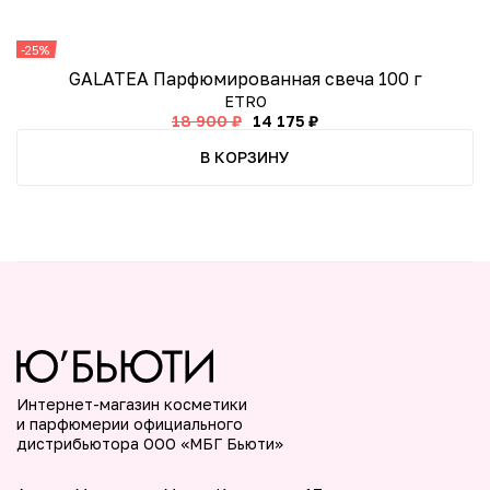
-25%
-
GALATEA Парфюмированная свеча 100 г
ETRO
18 900 ₽
14 175 ₽
В КОРЗИНУ
Интернет-магазин косметики
и парфюмерии официального
дистрибьютора ООО «МБГ Бьюти»