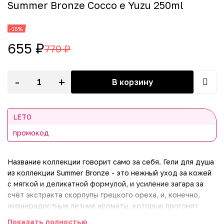
Summer Bronze Cocсo e Yuzu 250ml
-15%
655 ₽
770 ₽
-
+
В корзину
LETO
промокод
Название коллекции говорит само за себя. Гели для душа
из коллекции Summer Bronze - это нежный уход за кожей
с мягкой и деликатной формулой, и усиление загара за
счёт экстракта скорлупы грецкого ореха, и, конечно,
жизнерадостные летние ароматы, которые прогонят
тревогу и тоску и мгновенно поднимут настроение!
Показать полностью