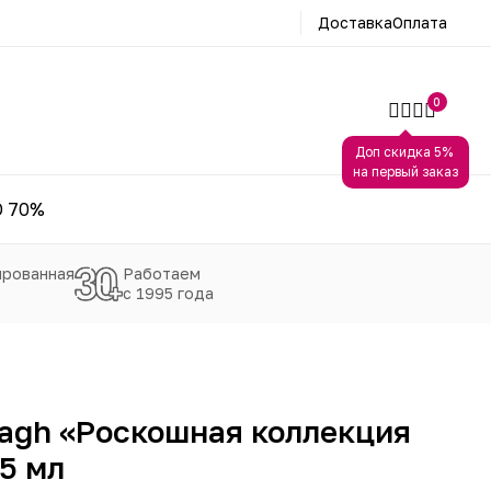
Доставка
Оплата
0
Доп скидка 5%
на первый заказ
 70%
рованная
Работаем
с 1995 года
bagh «Роскошная коллекция
5 мл