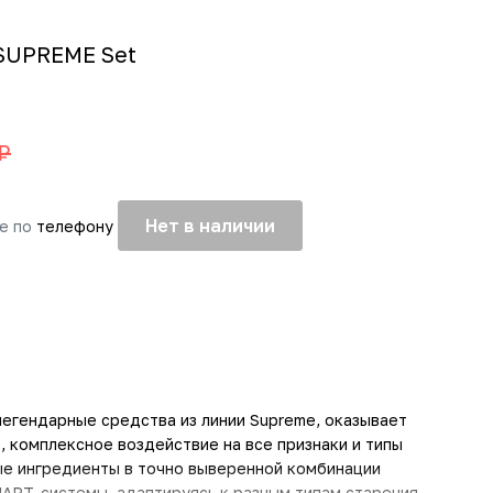
 SUPREME Set
₽
Нет в наличии
те по
телефону
легендарные средства из линии Supreme, оказывает
, комплексное воздействие на все признаки и типы
ые ингредиенты в точно выверенной комбинации
ART-системы, адаптируясь к разным типам старения.