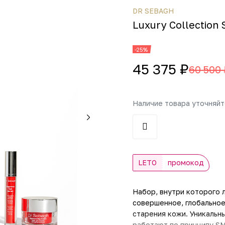
DR SEBAGH
Luxury Collection
-25%
45 375 ₽
60 500 
Наличие товара уточняй
LETO
промокод
Набор, внутри которого 
совершенное, глобальное
старения кожи. Уникальн
работают по принципу SM