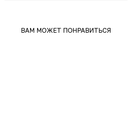
ежедневный уход. А так же тем, кто любит чистые,
нежные, современные ароматы в стиле clean scent, с
настроением, близким к Byredo Blanche.
ВАМ МОЖЕТ ПОНРАВИТЬСЯ