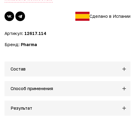
- Эффективное смягчение: Масло Ши в составе эмульсии
глубоко питает и смягчает кожу, делая её более мягкой и
гладкой.
Сделано в Испании
- Способствует восстановлению защитного барьера
кожи, предотвращая потерю влаги.
Артикул:
12617.114
- Интенсивное питание и защита: Алоэ Вера оказывает
успокаивающее и увлажняющее действие.
Бренд:
Pharma
- Защищает природный гидролипидный барьер кожи,
предотвращая сухость и раздражение.
- Восстановление увлажненности: Комбинация Омега-3 и
Омега-6 жирных кислот помогает восстановить
Состав
естественный уровень увлажнённости кожи.
- Поддерживает оптимальный баланс влаги,
предотвращая стянутость и дискомфорт.
Способ применения
- Безопасность состава: Формула подходит для
чувствительной и атопической кожи, не вызывая
Результат
раздражения. Не содержит агрессивных химических
компонентов, парабенов, красителей, силиконов и
фталатов. Без отдушек, что минимизирует риск
аллергических реакций.