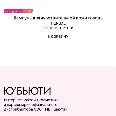
хит продаж
-10%
х
Шампунь для чувствительной кожи головы
ч
HERBAL
1 900 ₽
1 710 ₽
В КОРЗИНУ
Интернет-магазин косметики
и парфюмерии официального
дистрибьютора ООО «МБГ Бьюти»