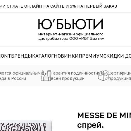
И ОПЛАТЕ ОНЛАЙН НА САЙТЕ И 5% НА ПЕРВЫЙ ЗАКАЗ
Интернет-магазин официального
дистрибьютора ООО «МБГ Бьюти»
MONT
БРЕНДЫ
КАТАЛОГ
НОВИНКИ
ПРЕМИУМ
СКИДКИ ДО
яется официальным
Гарантия подлинности
Сертифици
да в России
всей продукции
продукция
MESSE DE MI
спрей.