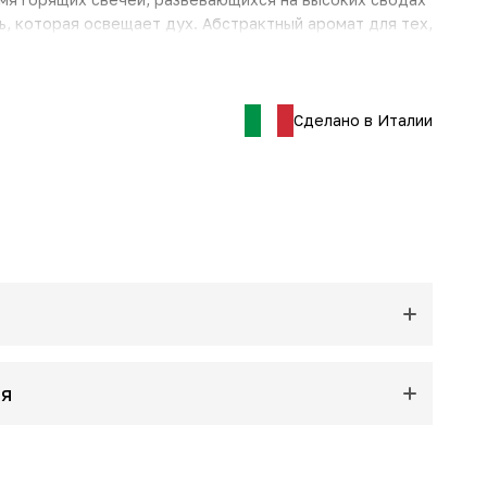
ь, которая освещает дух. Абстрактный аромат для тех,
вителен и глубоко духовен.
 Лимон, Апельсин
лонская корица, Лимон, Петитгрейн, Пачули
Сделано в Италии
бданум, Мускус"
ия