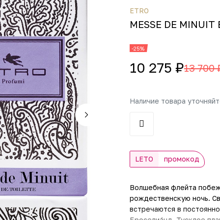
ETRO
MESSE DE MINUIT
-25%
10 275 ₽
13 700 
Наличие товара уточняй
LETO
промокод
Волшебная флейта побеж
рождественскую ночь. Св
встречаются в постоянно
Броселиа́нд. Тусклое пл