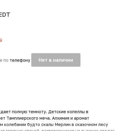
 EDT
₽
Нет в наличии
те по
телефону
дает полную темноту. Детские копеллы в
ет Тамплиерского меча. Алхимия и аромат
м колебании будто скалы Мерлин в сказочном лесу
амя горящих свечей, развевающихся на высоких сводах