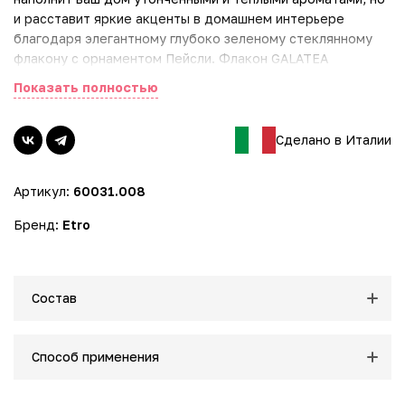
и расставит яркие акценты в домашнем интерьере
благодаря элегантному глубоко зеленому стеклянному
флакону с орнаментом Пейсли. Флакон GALATEA
глубокого зеленого цвета. Характеризуется уникальным
Показать полностью
цветочным ароматом.
Аромат GALATEA содержит ноты:
Сделано в Италии
* бергамота
* лимона
Артикул:
60031.008
* гардении
* розы
Бренд:
Etro
* флердоранжа
Состав набора:
* цветной стеклянный флакон с жидкостью 250 мл
Состав
* 6 палочек
* Расцветка текстиля футляра может отличаться от
Способ применения
заявленного на сайте