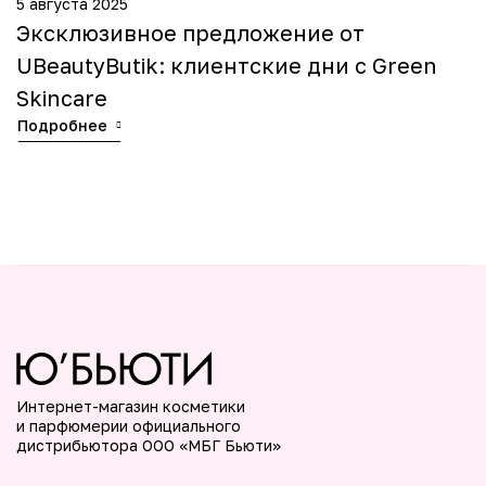
5 августа 2025
2
Эксклюзивное предложение от
П
UBeautyButik: клиентские дни с Green
п
Skincare
C
Подробнее
U
П
Интернет-магазин косметики
и парфюмерии официального
дистрибьютора ООО «МБГ Бьюти»