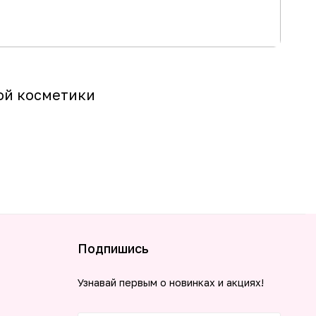
АК
25 авг
ной косметики
Не п
брен
Подро
Подпишись
Узнавай первым о новинках и акциях!