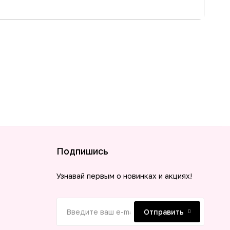
АК
13 янв
Толь
Подро
Подпишись
Узнавай первым о новинках и акциях!
Отправить