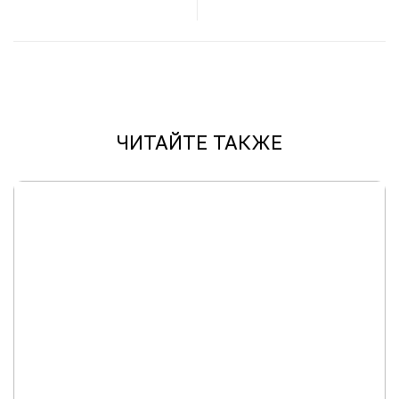
любимую
ночной
косметику со
восстанавливающий
скидкой 35%!
крем в подарок при
заказе от 8000
рублей!
ЧИТАЙТЕ ТАКЖЕ