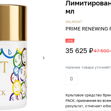
Лимитирован
мл
VALMONT
PRIME RENEWING P
-25%
35 625 ₽
47 500
Наличие товара уточняй
Культовое средство бре
PACK, признанная во все
результат, отмечает юби