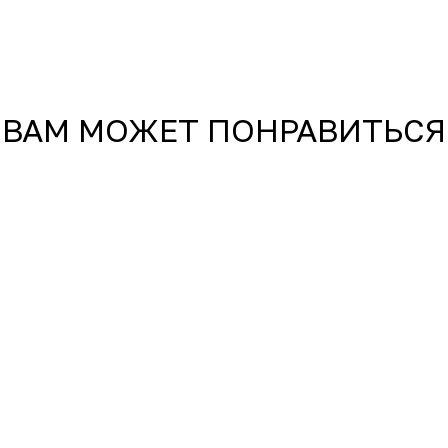
Комплекс тройная ДНК -
оптимальное увлажнение.
излучает молодость и си
ВАМ МОЖЕТ ПОНРАВИТЬСЯ