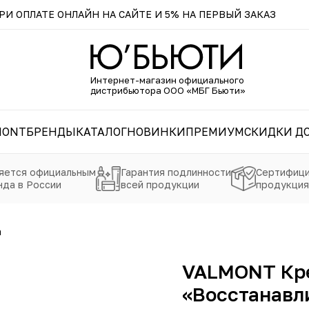
И ОПЛАТЕ ОНЛАЙН НА САЙТЕ И 5% НА ПЕРВЫЙ ЗАКАЗ
Интернет-магазин официального
дистрибьютора ООО «МБГ Бьюти»
MONT
БРЕНДЫ
КАТАЛОГ
НОВИНКИ
ПРЕМИУМ
СКИДКИ ДО
яется официальным
Гарантия подлинности
Сертифици
да в России
всей продукции
продукция
а
VALMONT Кре
«Восстанавл