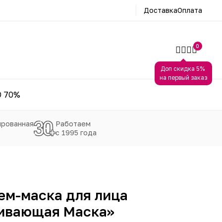
Доставка
Оплата
0
Доп скидка 5%
на первый заказ
 70%
рованная
Работаем
с 1995 года
м-маска для лица
ивающая Маска»