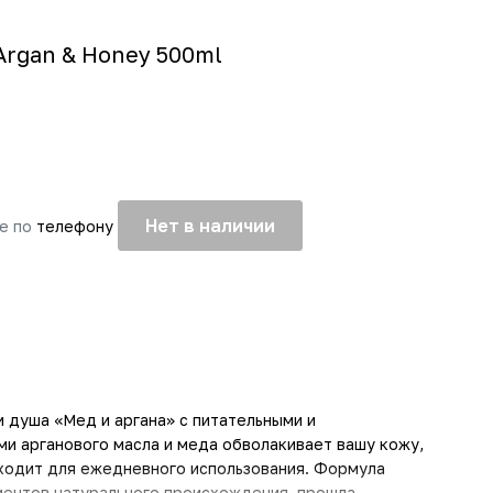
Argan & Honey 500ml
Нет в наличии
те по
телефону
и душа «Мед и аргана» с питательными и
и арганового масла и меда обволакивает вашу кожу,
ходит для ежедневного использования. Формула
иентов натурального происхождения, прошла