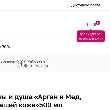
Доставка
Оплата
0
Доп скидка 5%
на первый заказ
 70%
рованная
Работаем
с 1995 года
ны и душа «Арган и Мед,
вашей коже»500 мл