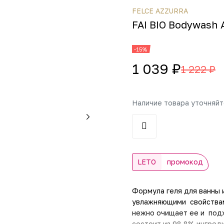
FELCE AZZURRA
FAI BIO Bodywash 
-15%
1 039 ₽
1 222 ₽
Наличие товара уточняй
LETO
промокод
Формула геля для ванны 
увлажняющими свойствам
нежно очищает ее и под
состоит из 98,8% ингред