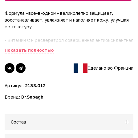
Формула «все-в-одном» великолепно защищает,
восстанавливает, увлажняет и наполняет кожу, улучшая
ее текстуру.
• Витамин С и ресвератрол совершенная антиоксидантная
защита.
Показать полностью
• Минеральный комплекс магния, цинка и меди заряжает
кожу энергией, улучшает цвет лица.
• Гиалуроновая кислота увлажняет и наполняет кожу.
Сделано во Франции
• Инновационное сочетание пептидов пшеничного
протеина, соевого белка, трипептид-10 цитруллина,
Артикул:
2183.012
трипептид-1 обеспечивают повышение синтеза и защиты
коллагена.
Бренд:
Dr.Sebagh
• Гликопротеин микроорганизмов из антарктических
морей обеспечивает мощный заживляющий и
разглаживающий морщины эффект.
• Экстракт семян гибискуса стимулирует регенерацию и
Состав
синтез коллагена.