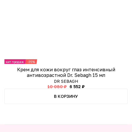
хит продаж
-35%
-
Крем для кожи вокруг глаз интенсивный
антивозрастной Dr. Sebagh 15 мл
DR SEBAGH
10 080 ₽
6 552 ₽
В КОРЗИНУ